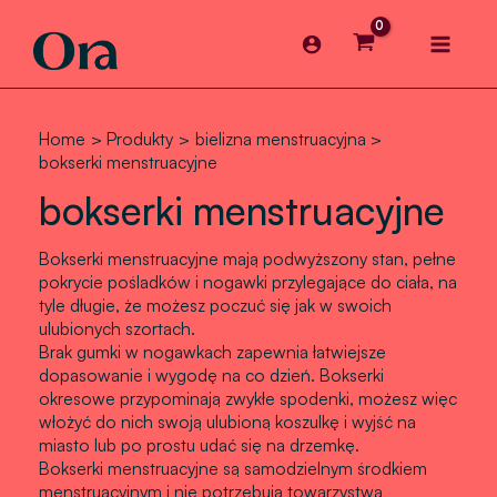
Skip
Main
to
content
Menu
Home
Produkty
bielizna menstruacyjna
bokserki menstruacyjne
bokserki menstruacyjne
Bokserki menstruacyjne mają podwyższony stan, pełne
pokrycie pośladków i nogawki przylegające do ciała, na
tyle długie, że
możesz poczuć się jak w swoich
ulubionych szortach.
Brak gumki w nogawkach zapewnia łatwiejsze
dopasowanie i wygodę na co dzień. Bokserki
okresowe
przypominają zwykłe spodenki
, możesz więc
włożyć do nich swoją ulubioną koszulkę i wyjść na
miasto lub po prostu udać się na drzemkę.
Bokserki menstruacyjne
są samodzielnym środkiem
menstruacyjnym
i nie potrzebują towarzystwa