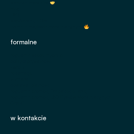
wartości marki Ora
blog
FAQ
współpracuj z Ora
opinie o majtkach menstruacyjnych
formalne
regulamin sklepu myora.pl
polityka prywatności
zwroty
reklamacje
wymiana
dostawa i płatności
regulamin promocji "W pakiecie taniej."
regulamin promocji „50 Dysków Menstruacyjnych
Gratis"
Instagram
TikTok
w kontakcie
kontakt