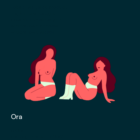
zobacz wszystkie produkty
majtki menstruacyjne
bokserki menstruacyjne
wielorazowe podpaski
wielorazowe wkładki
Ora
o Ora
dlaczego majtki od Ora?