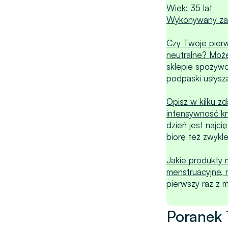
Wiek:
35 lat
Wykonywany zaw
Czy Twoje pier
neutralne? Może
sklepie spożywc
podpaski usłysz
Opisz w kilku zd
intensywność kr
dzień jest najc
biorę też zwykl
Jakie produkty 
menstruacyjne, m
pierwszy raz z 
Poranek