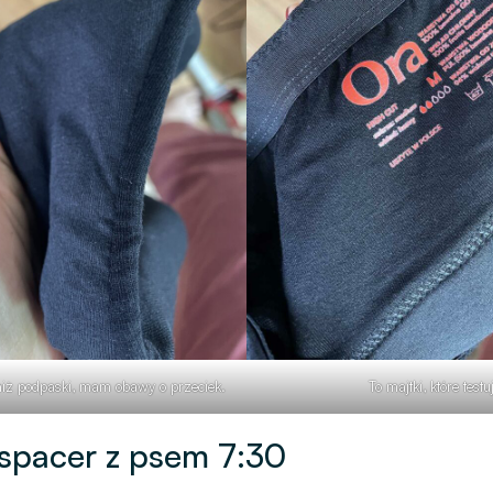
niż podpaski, mam obawy o przeciek.
To majtki, które testu
spacer z psem 7:30