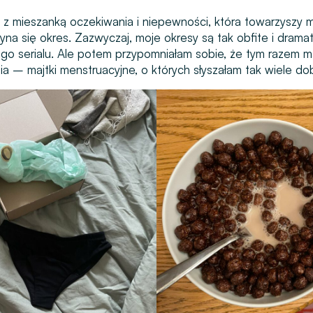
z mieszanką oczekiwania i niepewności, która towarzyszy 
na się okres. Zazwyczaj, moje okresy są tak obfite i dramaty
ego serialu. Ale potem przypomniałam sobie, że tym razem
 – majtki menstruacyjne, o których słyszałam tak wiele do