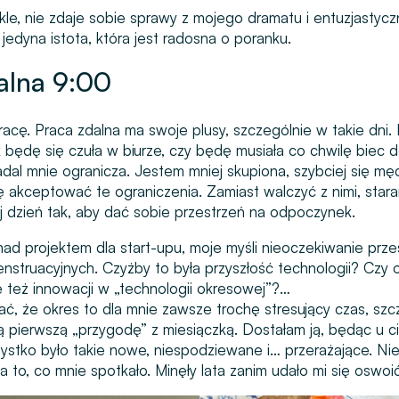
ykle, nie zdaje sobie sprawy z mojego dramatu i entuzjastyc
jedyna istota, która jest radosna o poranku.
alna 9:00
cę. Praca zdalna ma swoje plusy, szczególnie w takie dni.
k będę się czuła w biurze, czy będę musiała co chwilę biec do
dal mnie ogranicza. Jestem mniej skupiona, szybciej się mę
ię akceptować te ograniczenia. Zamiast walczyć z nimi, star
dzień tak, aby dać sobie przestrzeń na odpoczynek.
ad projektem dla start-upu, moje myśli nieoczekiwanie prze
nstruacyjnych. Czyżby to była przyszłość technologii? Czy o
e też innowacji w „technologii okresowej”?…
ć, że okres to dla mnie zawsze trochę stresujący czas, szc
pierwszą „przygodę” z miesiączką. Dostałam ją, będąc u ci
ystko było takie nowe, niespodziewane i… przerażające. Ni
 to, co mnie spotkało. Minęły lata zanim udało mi się oswoić