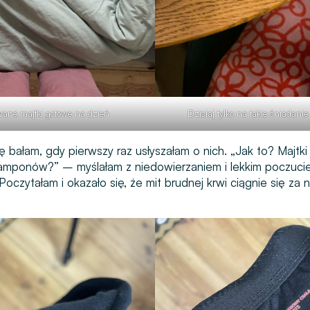
ane majtki gotowe na dzień
Dzisiaj tylko na takie śniadani
ę bałam, gdy pierwszy raz usłyszałam o nich. „Jak to? Majtki
amponów?” – myślałam z niedowierzaniem i lekkim poczuci
czytałam i okazało się, że mit brudnej krwi ciągnie się za 