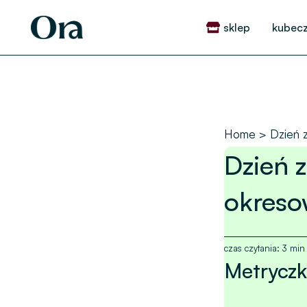
Skip
to
sklep
kubecz
content
Home
Dzień z
Dzień z
okreso
czas czytania:
3
min
Metryczk