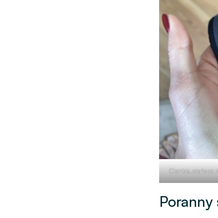
Cienkie, cieńsze 
Poranny 