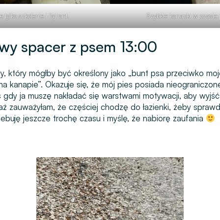
 tylko szkolenie i fajrant.
Szybkie kanapki w czasie 
wy spacer z psem 13:00
, który mógłby być określony jako „bunt psa przeciwko moj
na kanapie”. Okazuje się, że mój pies posiada nieograniczo
s gdy ja muszę nakładać się warstwami motywacji, aby wyjść
aż zauważyłam, że częściej chodzę do łazienki, żeby sprawdz
zebuję jeszcze trochę czasu i myślę, że nabiorę zaufania