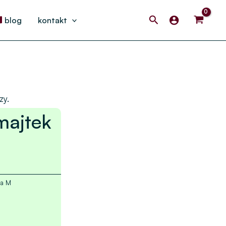
Search
blog
kontakt
zy.
 majtek
a M