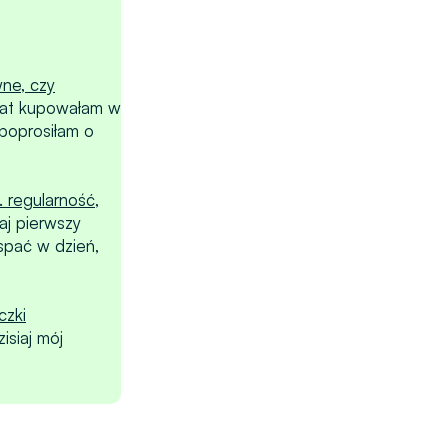
ne, czy
 lat kupowałam w
poprosiłam o
. regularność,
aj pierwszy
spać w dzień,
czki
isiaj mój