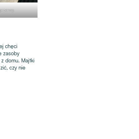
przerwy.
ej chęci
ne zasoby
 z domu. Majtki
ić, czy nie