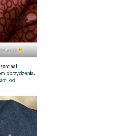
e mnie stać
 zamiast
em obrzydzenia.
nami od