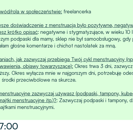
ód/rola w społeczeństwie:
freelancerka
wsze doświadczenie z menstruacją było pozytywne, negatyw
sz krótko opisać
: negatywne i stygmatyzujące, w wieku 10
zym podpaski dla mamy, sklep nie był samoobsługowy, gdy 
ałam głośne komentarze i chichot nastolatek za mną.
aniach, jak zazwyczaj przebiega Twój cykl menstruacyjny (np
wawienia, objawy towarzyszące):
Okres trwa 3 dni, zazwycz
ięższy. Okres wyłącza mnie w najgorszym dni, potrzebuję ode
e środki przeciwbólowe na skurcze.
menstruacyjne zazwyczaj używasz (podpaski, tampony, kube
ajtki menstruacyjne itp.)?
: Zazwyczaj podpaski i tampony, dz
majtkami menstruacyjnymi.
 7:00