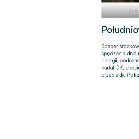
Jeszcze
Południo
Spacer środkowy
spędzenia dnia 
energii, podcza
nadal OK, choci
przeciekły. Potr