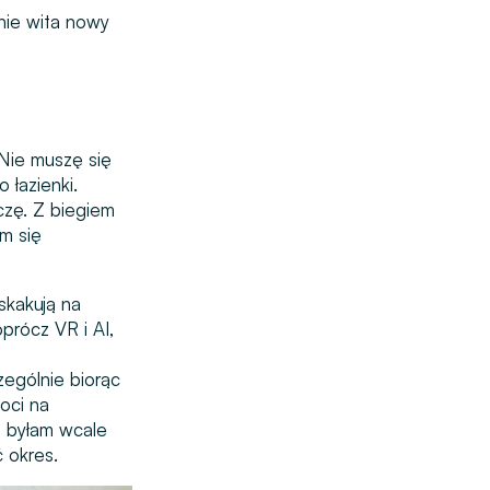
znie wita nowy
 Nie muszę się
 łazienki.
czę. Z biegiem
am się
skakują na
prócz VR i AI,
zególnie biorąc
oci na
e byłam wcale
 okres.