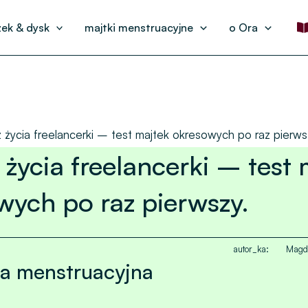
ek & dysk
majtki menstruacyjne
o Ora
 życia freelancerki – test majtek okresowych po raz pierws
 życia freelancerki – test
wych po raz pierwszy.
autor_ka:
Magd
a menstruacyjna