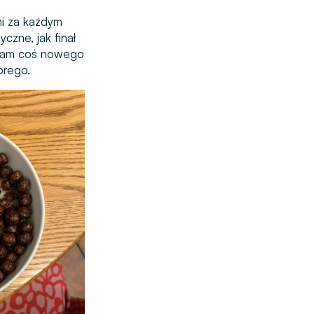
mi za każdym
czne, jak finał
 mam coś nowego
brego.