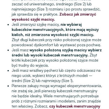
zacząć od uniwersalnego, średniego (Size 2) lub
najmniejszego (Size 1) rozmiaru i po prostu sprawdzić,
jak sprawdza się w praktyce.
Zobacz jak zmierzyć
wysokość szyjki macicy.
Jeśli zmierzysz szyjkę macicy,
nie wybieraj
kubeczków menstruacyjnych, które mają wyższy
kielich, niż zmierzona wysokość szyjki macicy.
Zbyt długi kubeczek przy nisko położonej szyjce może
powodować dyskomfort lub wystawać poza pochwę.
Jeśli masz
wysoko położoną szyjkę macicy wybierz
średni lub wysoki kubeczek menstruacyjny.
Zbyt
krótki kubeczek przy wysoko położonej szyjce może
być trudny do wyjęcia.
Jeśli masz wrażliwy pęcherz lub często odczuwasz na
niego ucisk, wybierz któryś z krótszych modeli –
średni (Size 2) lub najmniejszy (Size 1).
Pierwsze zakupy mogą wymagać eksperymentowania,
nie zrażaj się, jeśli pierwszy kubeczek menstruacyjny
nie będzie idealny. Wiele menstruujących potrzebuje
prób z różnymi rozmiarami i modelami, zanim znajdzie
ten właściwy. Zobacz,
czy kubeczek menstruacyjny