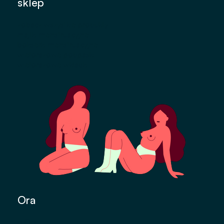
sklep
zobacz wszystkie produkty
majtki menstruacyjne
bokserki menstruacyjne
wielorazowe podpaski
wielorazowe wkładki
Ora
o Ora