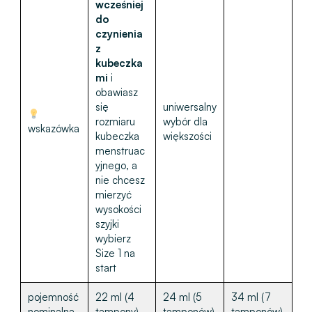
wcześniej
do
czynienia
z
kubeczka
mi
i
obawiasz
się
uniwersalny
rozmiaru
wybór dla
wskazówka
kubeczka
większości
menstruac
yjnego, a
nie chcesz
mierzyć
wysokości
szyjki
wybierz
Size 1 na
start
pojemność
22 ml (4
24 ml (5
34 ml (7
nominalna
tampony)
tamponów)
tamponów)