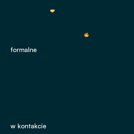
dlaczego majtki od Ora?
wartości marki Ora
blog
FAQ
współpracuj z Ora
opinie o majtkach menstruacyjnych
formalne
regulamin sklepu myora.pl
polityka prywatności
zwroty
reklamacje
wymiana
dostawa i płatności
regulamin promocji "W pakiecie taniej."
regulamin promocji „50 Dysków Menstruacyjnych
Gratis"
Instagram
TikTok
w kontakcie