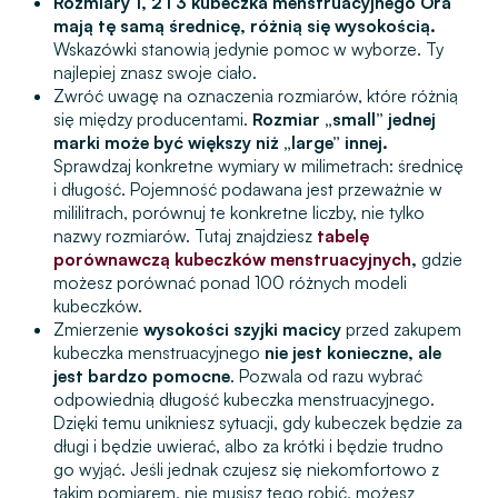
Rozmiary 1, 2 i 3 kubeczka menstruacyjnego Ora
mają tę samą średnicę, różnią się wysokością.
Wskazówki stanowią jedynie pomoc w wyborze. Ty
najlepiej znasz swoje ciało.
Zwróć uwagę na oznaczenia rozmiarów, które różnią
się między producentami.
Rozmiar „small” jednej
marki może być większy niż „large” innej.
Sprawdzaj konkretne wymiary w milimetrach: średnicę
i długość. Pojemność podawana jest przeważnie w
mililitrach, porównuj te konkretne liczby, nie tylko
nazwy rozmiarów. Tutaj znajdziesz
tabelę
porównawczą kubeczków menstruacyjnych
,
gdzie
możesz porównać ponad 100 różnych modeli
kubeczków.
Zmierzenie
wysokości szyjki macicy
przed zakupem
kubeczka menstruacyjnego
nie jest konieczne, ale
jest bardzo pomocne
. Pozwala od razu wybrać
odpowiednią długość kubeczka menstruacyjnego.
Dzięki temu unikniesz sytuacji, gdy kubeczek będzie za
długi i będzie uwierać, albo za krótki i będzie trudno
go wyjąć. Jeśli jednak czujesz się niekomfortowo z
takim pomiarem, nie musisz tego robić, możesz