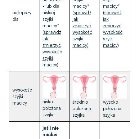
• lub dla
macicy*
macicy*
najlepszy
niskiej
(
sprawdź
(
sprawdź
dla
szyjki
jak
jak
macicy*
zmierzyć
zmierzyć
(
sprawdź
wysokość
wysokość
jak
szyjki
szyjki
zmierzyć
macicy
)
macicy
)
wysokość
szyjki
macicy
)
wysokość
szyjki
nisko
średnio
wysoko
macicy
położona
położona
położona
szyjka
szyjka
szyjka
jeśli nie
miałaś