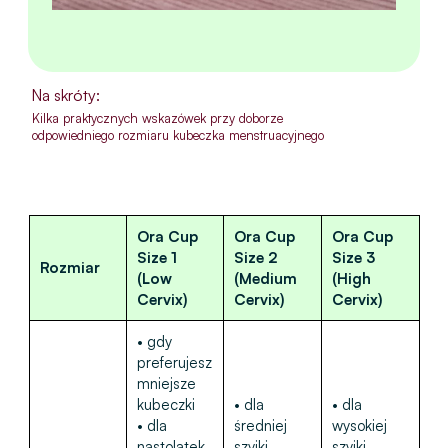
Na skróty:
Kilka praktycznych wskazówek przy doborze
odpowiedniego rozmiaru kubeczka menstruacyjnego
Ora Cup
Ora Cup
Ora Cup
Size 1
Size 2
Size 3
Rozmiar
(Low
(Medium
(High
Cervix)
Cervix)
Cervix)
• gdy
preferujesz
mniejsze
kubeczki
• dla
• dla
• dla
średniej
wysokiej
nastolatek
szyjki
szyjki