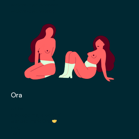
wielorazowe podpaski
wielorazowe wkładki
Ora
o Ora
dlaczego majtki od Ora?
wartości marki Ora
blog
FAQ