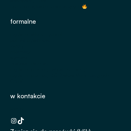
współpracuj z Ora
opinie o majtkach menstruacyjnych
formalne
regulamin sklepu myora.pl
polityka prywatności
zwroty
reklamacje
wymiana
dostawa i płatności
regulamin promocji "W pakiecie taniej."
regulamin promocji „50 Dysków Menstruacyjnych
Gratis"
Instagram
TikTok
w kontakcie
kontakt