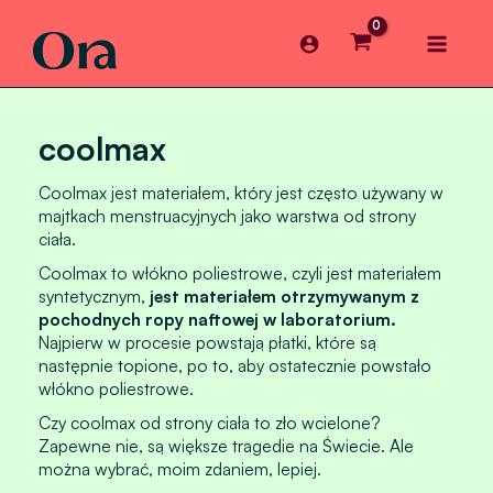
Skip
Main
to
content
Menu
coolmax
Coolmax jest materiałem, który jest często używany w
majtkach menstruacyjnych jako warstwa od strony
ciała.
Coolmax to włókno poliestrowe, czyli jest materiałem
syntetycznym,
jest materiałem otrzymywanym z
pochodnych ropy naftowej w laboratorium.
Najpierw w procesie powstają płatki, które są
następnie topione, po to, aby ostatecznie powstało
włókno poliestrowe.
Czy coolmax od strony ciała to zło wcielone?
Zapewne nie, są większe tragedie na Świecie. Ale
można wybrać, moim zdaniem, lepiej.