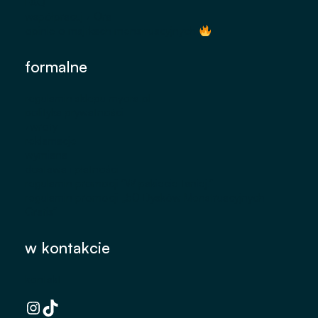
FAQ
współpracuj z Ora
opinie o majtkach menstruacyjnych
formalne
regulamin sklepu myora.pl
polityka prywatności
zwroty
reklamacje
wymiana
dostawa i płatności
regulamin promocji "W pakiecie taniej."
regulamin promocji „50 Dysków Menstruacyjnych
Gratis"
Instagram
TikTok
w kontakcie
kontakt