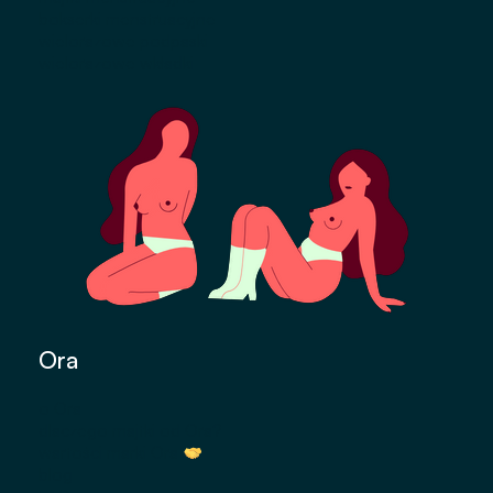
bokserki menstruacyjne
wielorazowe podpaski
wielorazowe wkładki
Ora
o Ora
dlaczego majtki od Ora?
wartości marki Ora
blog