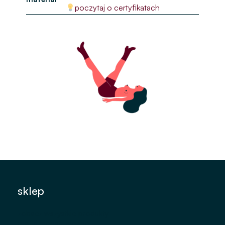
poczytaj o certyfikatach
sklep
zobacz wszystkie produkty
majtki menstruacyjne