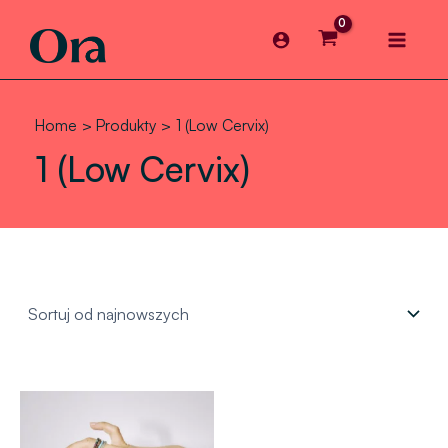
Skip
Main
to
content
Menu
Home
Produkty
1 (Low Cervix)
1 (Low Cervix)
Zakres
cen:
od