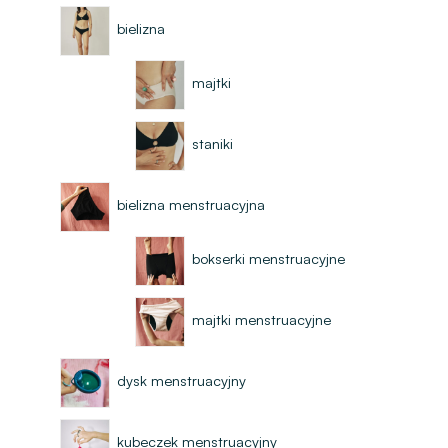
bielizna
majtki
staniki
bielizna menstruacyjna
bokserki menstruacyjne
majtki menstruacyjne
dysk menstruacyjny
kubeczek menstruacyjny