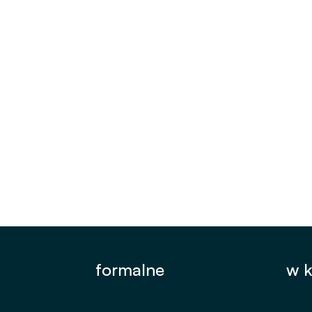
Ins
T
formalne
w k
regulamin sklepu myora.pl
kont