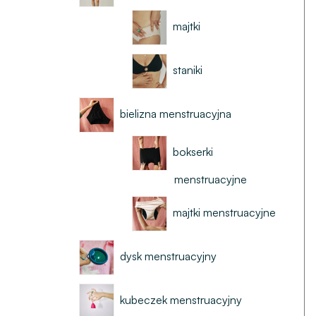
majtki
staniki
bielizna menstruacyjna
bokserki
menstruacyjne
majtki menstruacyjne
dysk menstruacyjny
kubeczek menstruacyjny