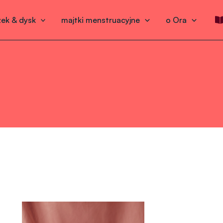
ek & dysk
majtki menstruacyjne
o Ora
Zakres
cen: