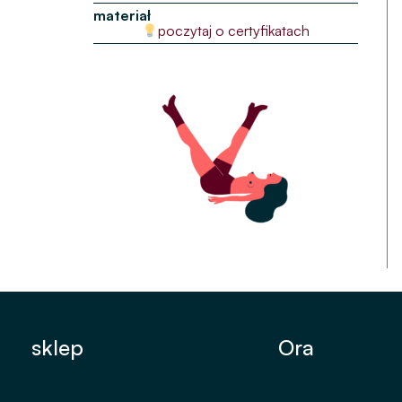
materiał
poczytaj o certyfikatach
sklep
Ora
zobacz wszystkie produkty
o Ora