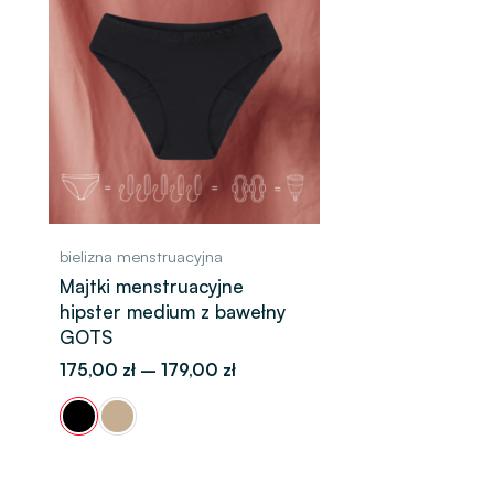
od
175,00 zł
do
179,00 zł
bielizna menstruacyjna
Majtki menstruacyjne
hipster medium z bawełny
GOTS
175,00
zł
–
179,00
zł