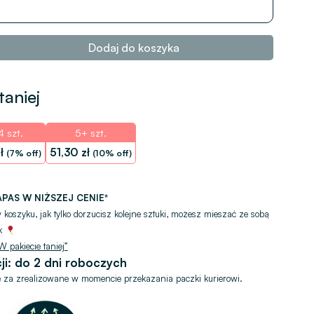
Dodaj do koszyka
taniej
4 szt.
5+ szt.
ł
51,30
zł
(7% off)
(10% off)
PAS W NIŻSZEJ CENIE*
oszyku, jak tylko dorzucisz kolejne sztuki, możesz mieszać ze sobą
ek
 pakiecie taniej”
ji: do 2 dni roboczych
 za zrealizowane w momencie przekazania paczki kurierowi.