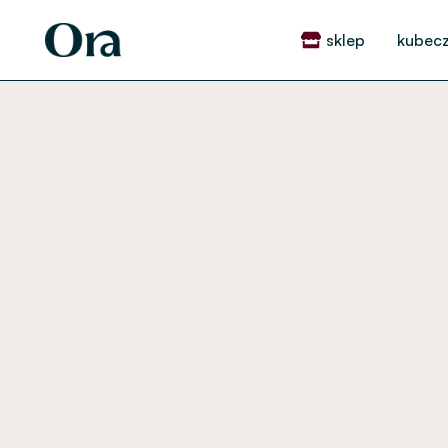
Skip
to
sklep
kubecz
content