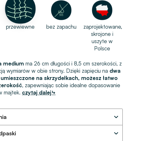
przewiewne
bez zapachu
zaprojektowane,
skrojone i
uszyte w
Polsce
na medium
ma 26 cm długości i 8,5 cm szerokości, z
cją wymiarów w obie strony. Dzięki zapięciu na
dwa
umieszczone na skrzydełkach, możesz łatwo
szerokość
, zapewniając sobie idealne dopasowanie
w majtek.
czytaj dalej⤷
nia
dpaski