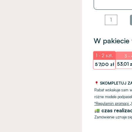
W pakiecie 
1 - 2
szt.
3 - 
53,01
z
57,00
zł
SKOMPLETUJ ZA
Rabat wskakuje sam w k
różne modele podpas
*Regulamin promocji „W
czas realizac
Zamówienie uznaje się