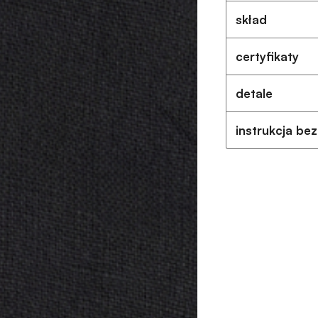
skład
certyfikaty
detale
instrukcja be