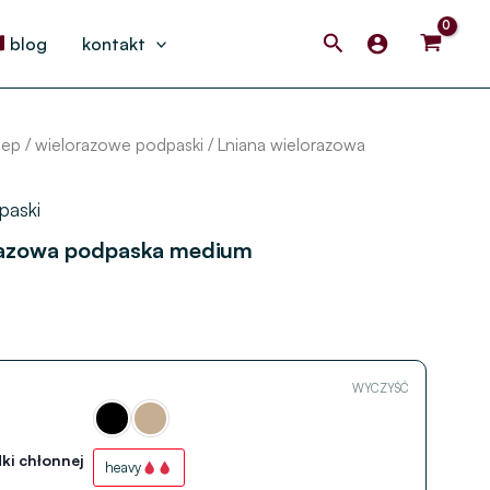
Search
blog
kontakt
lep
/
wielorazowe podpaski
/ Lniana wielorazowa
paski
razowa podpaska medium
WYCZYŚĆ
ki chłonnej
heavy