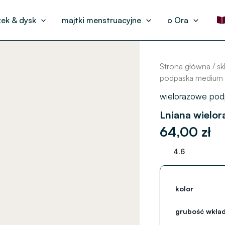
ek & dysk
majtki menstruacyjne
o Ora
ilość
Lniana
wielorazowa
Strona główna
/
sk
podpaska
podpaska medium
medium
wielorazowe pod
Lniana wielo
64,00
zł
4.6
kolor
grubość wkład