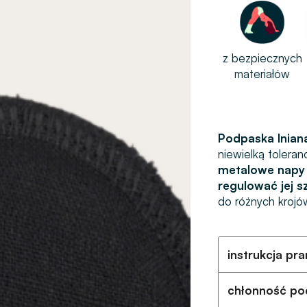
z bezpiecznych
materiałów
Podpaska lnia
niewielką toleran
metalowe napy 
regulować jej 
do różnych krojó
instrukcja pra
chłonność po