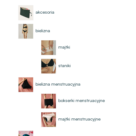
akcesoria
bielizna
majtki
staniki
bielizna menstruacyjna
bokserki menstruacyjne
majtki menstruacyjne