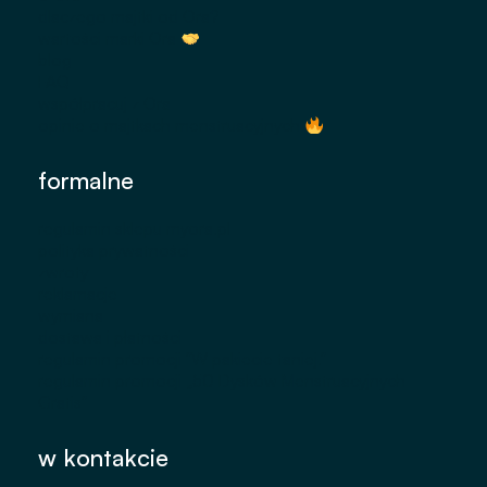
dlaczego majtki od Ora?
wartości marki Ora
blog
FAQ
współpracuj z Ora
opinie o majtkach menstruacyjnych
formalne
regulamin sklepu myora.pl
polityka prywatności
zwroty
reklamacje
wymiana
dostawa i płatności
regulamin promocji "W pakiecie taniej."
regulamin promocji „50 Dysków Menstruacyjnych
Gratis"
Instagram
TikTok
w kontakcie