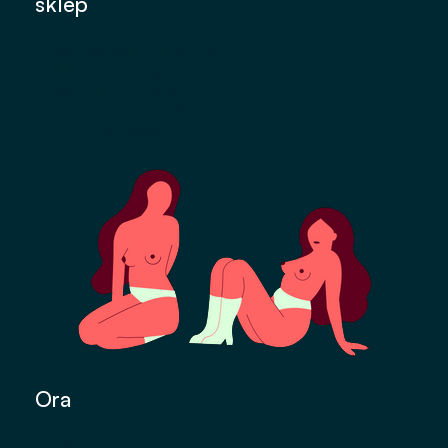
sklep
zobacz wszystkie produkty
majtki menstruacyjne
bokserki menstruacyjne
wielorazowe podpaski
wielorazowe wkładki
Ora
o Ora