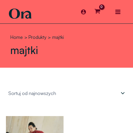
Skip
Main
to
content
Menu
Home
Produkty
majtki
majtki