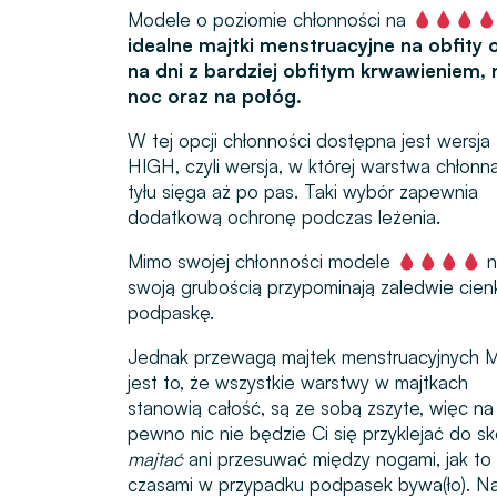
Modele o poziomie chłonności na
idealne majtki menstruacyjne na obfity 
na dni z bardziej obfitym krwawieniem, 
noc oraz na połóg.
W tej opcji chłonności dostępna jest wersja
HIGH, czyli wersja, w której warstwa chłonn
tyłu sięga aż po pas. Taki wybór zapewnia
dodatkową ochronę podczas leżenia.
Mimo swojej chłonności modele
n
swoją grubością przypominają zaledwie cien
podpaskę.
Jednak przewagą majtek menstruacyjnych 
jest to, że wszystkie warstwy w majtkach
stanowią całość, są ze sobą zszyte, więc na
pewno nic nie będzie Ci się przyklejać do sk
majtać
ani przesuwać między nogami, jak to
czasami w przypadku podpasek bywa(ło). N