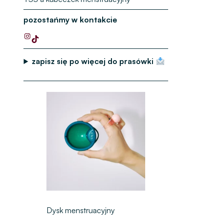
pozostańmy w kontakcie
zapisz się po więcej do prasówki
Z
a
k
r
e
s
c
e
n
:
o
d
1
Dysk menstruacyjny
1
9