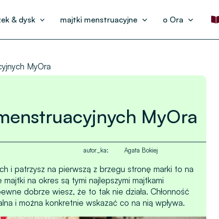
ek & dysk
majtki menstruacyjne
o Ora
cyjnych MyOra
menstruacyjnych MyOra
autor_ka:
Agata Bokiej
h i patrzysz na pierwszą z brzegu stronę marki to na
 majtki na okres są tymi najlepszymi majtkami
ewne dobrze wiesz, że to tak nie działa. Chłonność
zalna i można konkretnie wskazać co na nią wpływa.