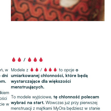
/
eń, w
Modele z
/
to opcje
o
 dni
umiarkowanej chłonności, które będą
em.
wystarczające dla większości
menstruujących.
dkiem
To modele wyjściowe,
tę chłonność polecam
ości
wybrać na start.
Wówczas już przy pierwszej
cie w
menstruacji z majtkami MyOra będziesz w stanie