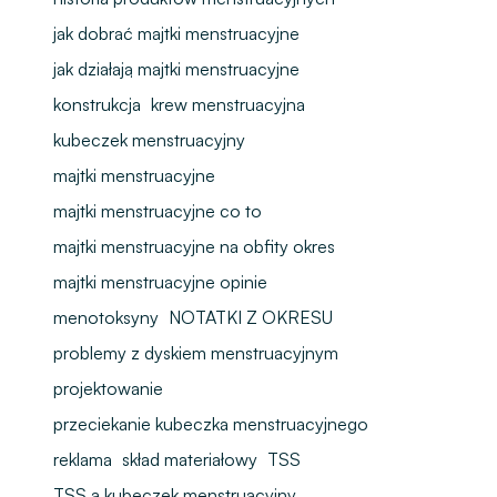
jak dobrać majtki menstruacyjne
jak działają majtki menstruacyjne
konstrukcja
krew menstruacyjna
kubeczek menstruacyjny
majtki menstruacyjne
majtki menstruacyjne co to
majtki menstruacyjne na obfity okres
majtki menstruacyjne opinie
menotoksyny
NOTATKI Z OKRESU
problemy z dyskiem menstruacyjnym
projektowanie
przeciekanie kubeczka menstruacyjnego
reklama
skład materiałowy
TSS
TSS a kubeczek menstruacyjny