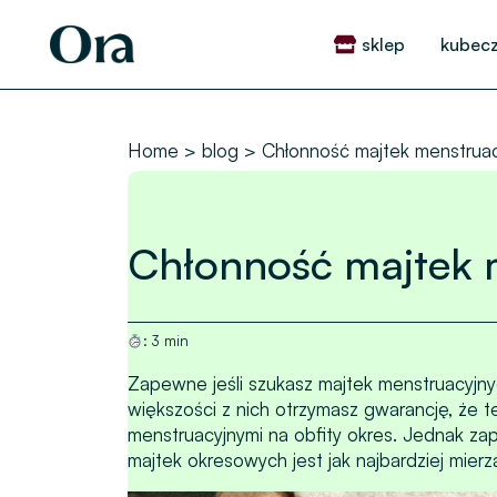
Skip
to
sklep
kubecz
content
Home
blog
Chłonność majtek menstrua
Chłonność majtek 
:
3
min
Zapewne jeśli szukasz majtek menstruacyjnyc
większości z nich otrzymasz gwarancję, że te
menstruacyjnymi na obfity okres. Jednak zap
majtek okresowych jest jak najbardziej mier