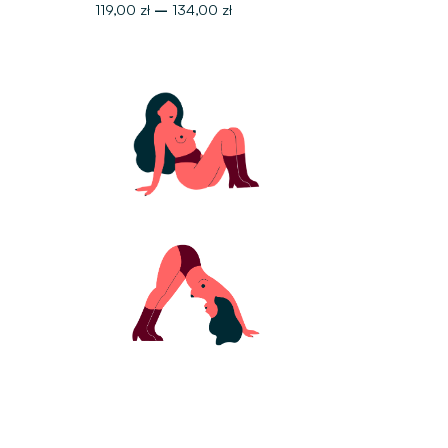
119,00
zł
–
134,00
zł
,
0
0
z
ł
d
o
1
3
4
,
0
0
z
ł