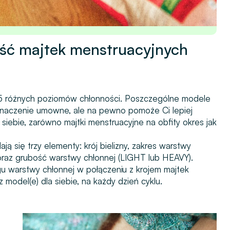
ość majtek menstruacyjnych
 5 różnych poziomów chłonności. Poszczególne modele
znaczenie umowne, ale na pewno pomoże Ci lepiej
siebie, zarówno majtki menstruacyjne na obfity okres jak
 się trzy elementy: krój bielizny,
zakres warstwy
oraz
grubość warstwy chłonnej (LIGHT lub HEAVY)
.
gu warstwy chłonnej w połączeniu z krojem majtek
odel(e) dla siebie, na każdy dzień cyklu.