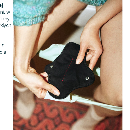
ej
ni, w
izny,
ykłych
 z
dla