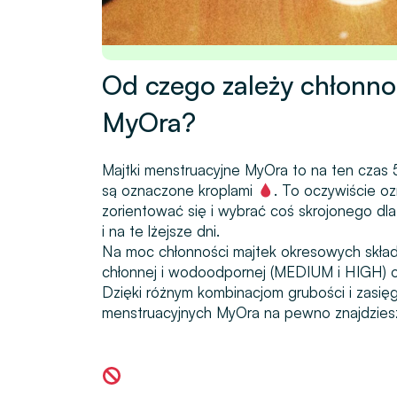
Od czego zależy chłonn
MyOra?
Majtki menstruacyjne MyOra to na ten czas
są oznaczone kroplami
. To oczywiście o
zorientować się i wybrać coś skrojonego dla 
i na te lżejsze dni.
Na moc chłonności majtek okresowych składają
chłonnej
i wodoodpornej (MEDIUM i HIGH) 
Dzięki różnym kombinacjom grubości i zasię
menstruacyjnych MyOra na pewno znajdziesz m