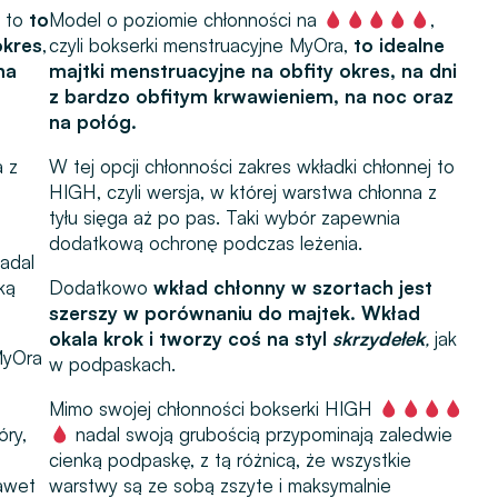
to
to
Model o poziomie chłonności na
,
okres
,
czyli bokserki menstruacyjne MyOra,
to idealne
na
majtki menstruacyjne na obfity okres, na dni
z bardzo obfitym krwawieniem, na noc oraz
na połóg.
a z
W tej opcji chłonności zakres wkładki chłonnej to
HIGH, czyli wersja, w której warstwa chłonna z
tyłu sięga aż po pas. Taki wybór zapewnia
dodatkową ochronę podczas leżenia.
adal
ką
Dodatkowo
wkład chłonny w szortach jest
szerszy w porównaniu do majtek. Wkład
okala krok i tworzy coś na styl
skrzydełek
,
jak
MyOra
w podpaskach.
Mimo swojej chłonności bokserki HIGH
óry,
nadal swoją grubością przypominają zaledwie
cienką podpaskę, z tą różnicą, że wszystkie
awet
warstwy są ze sobą zszyte i maksymalnie