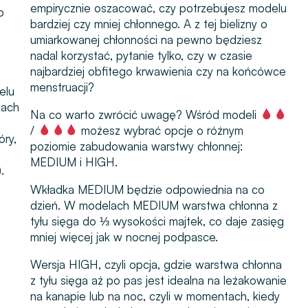
empirycznie oszacować, czy potrzebujesz modelu
b
bardziej czy mniej chłonnego. A z tej bielizny o
umiarkowanej chłonności na pewno będziesz
nadal korzystać, pytanie tylko, czy w czasie
najbardziej obfitego krwawienia czy na końcówce
menstruacji?
elu
kach
Na co warto zwrócić uwagę? Wśród modeli
/
możesz wybrać opcje o różnym
óry,
poziomie zabudowania warstwy chłonnej:
MEDIUM i HIGH.
.
Wkładka MEDIUM będzie odpowiednia na co
dzień. W modelach MEDIUM warstwa chłonna z
tyłu sięga do ⅓ wysokości majtek, co daje zasięg
mniej więcej jak w nocnej podpasce.
Wersja HIGH, czyli opcja, gdzie warstwa chłonna
z tyłu sięga aż po pas jest idealna na leżakowanie
na kanapie lub na noc, czyli w momentach, kiedy